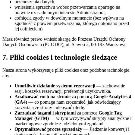
przenoszenia danych,
wniesienia sprzeciwu wobec przetwarzania opartego na
prawnie uzasadnionym interesie Administratora,
cofnięcia zgody w dowolnym momencie (bez wpływu na
zgodność z prawem przetwarzania, którego dokonano przed
jej cofnięciem).
Masz również prawo wnieść skargę do Prezesa Urzędu Ochrony
Danych Osobowych (PUODO), ul. Stawki 2, 00-193 Warszawa.
7. Pliki cookies i technologie śledzące
Nasza strona wykorzystuje pliki cookies oraz podobne technologie,
aby:
Umożliwić działanie systemu rezerwacji
— zachowanie
sesji, koszyka rezerwacji, preferencji użytkownika.
Analizować ruch na stronie
za pomocą
Google Analytics 4
(GA4)
— co pomaga nam zrozumieć, jak odwiedzający
korzystają ze strony i ulepszać ofertę.
Zarządzać tagami i skryptami
za pomocą
Google Tag
Manager (GTM)
— w tym wczytywać skrypty analityczne i
marketingowe zgodnie z udzielonymi zgodami.
Optymalizować proces sprzedaży
— śledzenie konwersji i
skuteczności kampanii marketingowych.