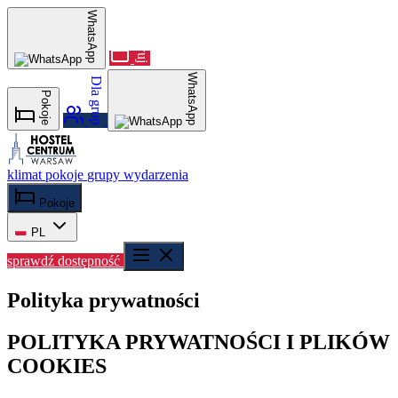
Rezerwuj
WhatsApp
WhatsApp
Dla grup
Pokoje
klimat
pokoje
grupy
wydarzenia
Pokoje
PL
sprawdź dostępność
Polityka prywatności
POLITYKA PRYWATNOŚCI I PLIKÓW
COOKIES